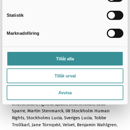
Klüft, Anders Kraft, Patrik Kristiansson, Kungliga
Operabaletten, Elin Lanto, Lattjo Lajban, Joe Labero,
Statistik
Jörgen Lantz, Tina Lejonborg, Martin Lidberg & Cissi
från Let's Dance, Lilla Jönssonligan, Lill Lindfors,
Marknadsföring
Daniel Lindström, Lorén, Markoolio, Meja,
Mendez, Miffy, Moffats, Mumin, Måns och Ola från
"Idol", Doréen Månsson, NHL, Ulrika Nilsson, René
Nyberg, Papa Dee, Mia Parnevik, Jesper Parnevik,
Tillåt alla
Penny Parnevik, Philippa Parnevik, Phoenix
Parnevik, Alexandra Pascalidou, Tilde de Paula,
Tillåt urval
Ellinor Persson, Petter, Pippi Långstrump, Anja
Pärson, Charlotte Perelli, Poodles, Fröken Prysselius,
Alexandra Rapaport, Ricky, Molly Sandén, Sarek,
Avvisa
Christina Schollin, Marie Sernholt, Rickard Sjöberg,
Snorkfröken, Agneta Sjödin, Snorkfröken, Celie
Sparre, Martin Stenmarck, 08 Stockholm Human
Rights, Stockholms Lucia, Sveriges Lucia, Tobbe
Trollkarl, Jane Törnqvist, Velvet, Benjamin Wahlgren,