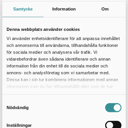
Samtycke
Information
Om
A Teens, Adolf Fredriks Musikklasser, Afro dite,
Nassim Al Fakir, Alcazar, Stefan Andersson, Therese
Andersson, Astrid Lindgrens Värld, BR-gubben, Laila
Denna webbplats använder cookies
Bagge, Linda Bengtzing, Malin Berghagen, Kajsa
Bergqvist, Alice Bah, Bamse, Bolibompa; Ayla &
Vi använder enhetsidentifierare för att anpassa innehållet
Victor, Stephan & Markus, Stephan, Anna Book,
och annonserna till användarna, tillhandahålla funktioner
Carola, Shirley Clamp, Danny, Sarah Dawn Finer,
för sociala medier och analysera vår trafik. Vi
DeDe, DIF Damfotboll, DIF Fotboll, DIF Hockey,
vidarebefordrar även sådana identifierare och annan
Martin Dahlin, Davis Cup, Dogge, EMD, E.M.M.A., Hans
information från din enhet till de sociala medier och
Fahlén, Findus, vinnarna i Floorfiller, Foppa
annons- och analysföretag som vi samarbetar med.
Forsberg, Gry Forsell, Christer Fuglesang, Eva Funck,
Dessa kan i sin tur kombinera informationen med annan
Gladiatorerna, Glädjeverkstans clowner, Emma
information som du har tillhandahållit eller som de har
Green, Group Avalon, David Hellenius, Barbara
samlat in när du har använt deras tjänster.
Hendricks, Stefan Holm, Magnus Härenstam, Höna
Samtyckesval
Pöna, Tony Irving, IVA, Peter Jihde, magikern Julien,
Nödvändig
Junibacken, Järnkaninen, Peter Jöback, Jenny och
Susanna Kallur, Karamellkungen, Karlsson på
Inställningar
Taket, Kristin Kaspersen, Kling & Klang, Carolina