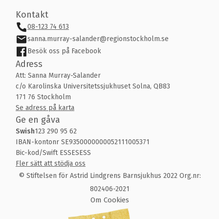
Kontakt
08-123 74 613
sanna.murray-salander@regionstockholm.se
Besök oss på Facebook
Adress
Att: Sanna Murray-Salander
c/o Karolinska Universitetssjukhuset Solna, QB83
171 76 Stockholm
Se adress på karta
Ge en gåva
Swish
123 290 95 62
IBAN-kontonr SE9350000000052111005371
Bic-kod/Swift ESSESESS
Fler sätt att stödja oss
© Stiftelsen för Astrid Lindgrens Barnsjukhus 2022 Org.nr:
802406-2021
Om Cookies