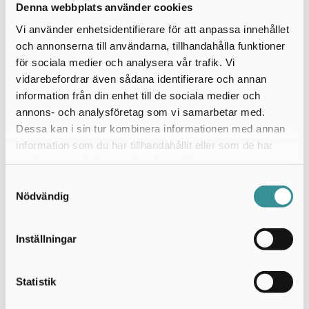
Denna webbplats använder cookies
Vi använder enhetsidentifierare för att anpassa innehållet
Stiftelsens 15-årsjubileum
och annonserna till användarna, tillhandahålla funktioner
för sociala medier och analysera vår trafik. Vi
Den 1 oktober år 2012, på den Internationella
vidarebefordrar även sådana identifierare och annan
Barndagen, hade Stiftelsen för Astrid Lindgrens
information från din enhet till de sociala medier och
Barnsjukhus 15-års jubileum på Nobelmuseet i Gamla
annons- och analysföretag som vi samarbetar med.
Stan.
Dessa kan i sin tur kombinera informationen med annan
information som du har tillhandahållit eller som de har
Olov Amelin, VD på Nobelmuseet , Sanna Murray-
samlat in när du har använt deras tjänster.
Salander, Verkställande i Stiftelsen och
Samtyckesval
sjukhusclownerna Gajans och Pajette från
Nödvändig
Glädjeverkstan hälsade välkommen.
Programmet för dagen var visning för barn och vuxna,
Inställningar
sjukhusclowner från Glädjeverkstan, trolleri,
experimentverkstad, tipsrunda och i biosalongerna
visades den animerad filmen om Alfred Nobel och filmen
Statistik
om Stiftelsen för Astrid Lindgrens Barnsjukhus. Det bjöds
på mat, dryck, glass och godis i fulla lass från