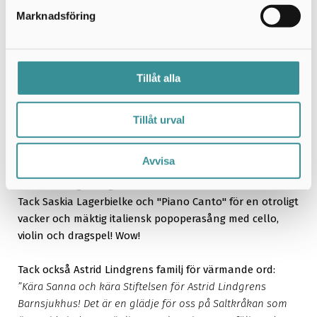
Karamellkungen och kvällen avrundades med sångtrion
Marknadsföring
"Piano Canto" som sjöng mäktig italiensk operapop till
tonerna av cello, violin och dragspelsmusik.
Tillåt alla
”Varmt Tack till alla våra sponsorer, donatorer, partners,
givare, eldsjälar, vårdpersonal och övriga vänner!”
Tillåt urval
Tack alla ni som var med och firade Stiftelsens 15-års
jubileum på den "Internationella Barndagen" på
Avvisa
Nobelmuseet, vår fina samarbetspartner. Utan er, är ju
Stiftelsen ingenting!
Tack Saskia Lagerbielke och "Piano Canto" för en otroligt
vacker och mäktig italiensk popoperasång med cello,
violin och dragspel! Wow!
Tack också Astrid Lindgrens familj för värmande ord:
”Kära Sanna och kära Stiftelsen för Astrid Lindgrens
Barnsjukhus! Det är en glädje för oss på Saltkråkan som