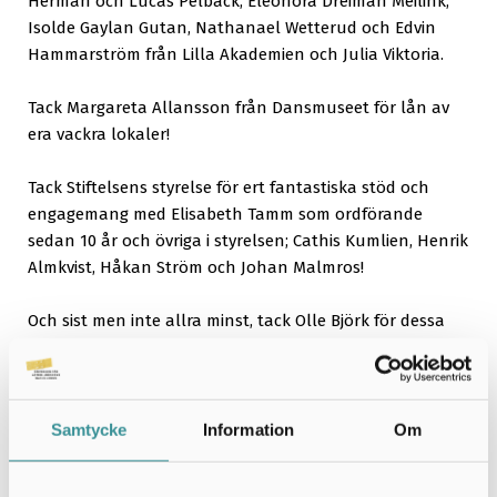
Herman och Lucas Pelbäck, Eleonora Dreiman Meilink,
Isolde Gaylan Gutan, Nathanael Wetterud och Edvin
Hammarström från Lilla Akademien och Julia Viktoria.
Tack Margareta Allansson från Dansmuseet för lån av
era vackra lokaler!
Tack Stiftelsens styrelse för ert fantastiska stöd och
engagemang med Elisabeth Tamm som ordförande
sedan 10 år och övriga i styrelsen; Cathis Kumlien, Henrik
Almkvist, Håkan Ström och Johan Malmros!
Och sist men inte allra minst, tack Olle Björk för dessa
fantastiska 20 år, varav som Stiftelsens ordförande de
första 10 åren!
Vi ser fram emot Stiftelsens Silver-jubileum år 2022.
Samtycke
Information
Om
Jubileumshälsningar, Sanna Murray-Salander, Director