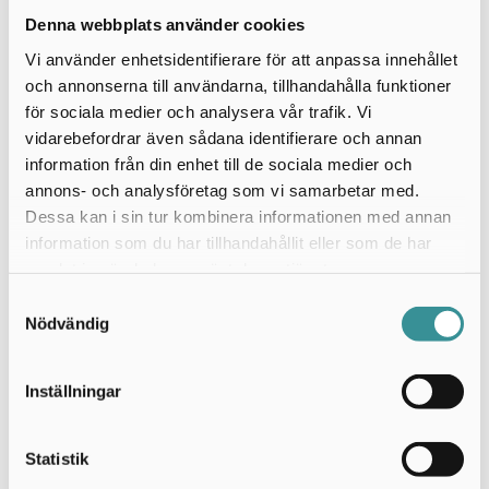
2026, till 3 sjuksköterskor och 3 undersköterskor.
Denna webbplats använder cookies
Avd 74, Sachsska Barn- och ungdomssjukhuset,
Vi använder enhetsidentifierare för att anpassa innehållet
Kapitelböcker, gosedjur, spel och mer
och annonserna till användarna, tillhandahålla funktioner
åldersanpassade presenter och pysselmaterial.
för sociala medier och analysera vår trafik. Vi
OO Högspecialiserad Barnakutsjukvård och
vidarebefordrar även sådana identifierare och annan
Barnmedicin, K41/43, HS, Solna och BAVA, Bidrag
information från din enhet till de sociala medier och
deltagande HLR-kongress Göteborg 26-27 maj
annons- och analysföretag som vi samarbetar med.
2026 för 6 HLR-instruktörer.
Dessa kan i sin tur kombinera informationen med annan
information som du har tillhandahållit eller som de har
Klinisk kemi, Provtagningscentralen, D3:53, ALB
samlat in när du har använt deras tjänster.
NKS Solna, Leasingakvarium 20260401-20270331 till
Samtyckesval
väntrum, samt åldersanpassade stickpresenter.
Nödvändig
Barnakuten Solna ME barnakutsjukvård, plan 4,
ALB NKS Solna, Bidrag till en ny isglass, att ges till
Inställningar
barn med svältketos som deltar i en studie, samt
ge enpresent som tack; biobiljett, leksak eller bok.
Specialistmottagning Barn och Unga, BUMM
Statistik
Liljeholmen, Kursbidrag till ”Barnveckan”