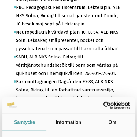
PRC, Pedagogiskt Resurscentrum, Lekterapin, ALB
NKS Solna, Bidrag till social tjänstehund Dumle,
10 besök maj-sept på Lekterapin.
Neuropediatrisk vårdavd plan 10, C8:34, ALB NKS
Soln, Leksaker, småpresenter, böcker och
pysselmaterial som passar till barn i alla åldrar.
SABH, ALB NKS Solna, Bidrag till
vårdtjänstehundsbesök till barn som vårdas på
sjukhuset och i hemsjukvården, 260401-270401.
Barnmottagningen Dagvården F7:83, ALB NKS
Solna, Bidrag till en förbättrad väntrumsmiljö,
barnanpassade möbler och leksaker. Barn plan
10, ALB NKS Solna, Konferensbidrag 20 pers till
Ortopediveckan sept 2026 i Stockholm.
Samtycke
Information
Om
Barn plan 10, C10:33, ALB NKS Solna,
Deltagarbidrag ”Barnveckan” i Jönköping, 20-23/4