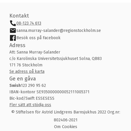
Kontakt
08-123 74 613
sanna.murray-salander@regionstockholm.se
Besök oss på Facebook
Adress
Att: Sanna Murray-Salander
c/o Karolinska Universitetssjukhuset Solna, QB83
171 76 Stockholm
Se adress på karta
Ge en gåva
Swish
123 290 95 62
IBAN-kontonr SE9350000000052111005371
Bic-kod/Swift ESSESESS
Fler sätt att stödja oss
© Stiftelsen för Astrid Lindgrens Barnsjukhus 2022 Org.nr:
802406-2021
Om Cookies