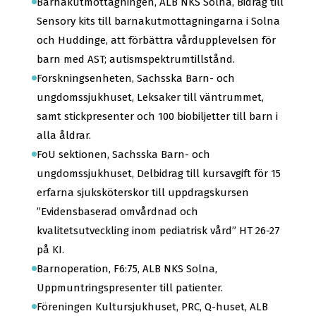
Barnakutmottagningen, ALB NKS Solna, Bidrag till
Sensory kits till barnakutmottagningarna i Solna
och Huddinge, att förbättra vårdupplevelsen för
barn med AST; autismspektrumtillstånd.
Forskningsenheten, Sachsska Barn- och
ungdomssjukhuset, Leksaker till väntrummet,
samt stickpresenter och 100 biobiljetter till barn i
alla åldrar.
FoU sektionen, Sachsska Barn- och
ungdomssjukhuset, Delbidrag till kursavgift för 15
erfarna sjuksköterskor till uppdragskursen
”Evidensbaserad omvårdnad och
kvalitetsutveckling inom pediatrisk vård” HT 26-27
på KI.
Barnoperation, F6:75, ALB NKS Solna,
Uppmuntringspresenter till patienter.
Föreningen Kultursjukhuset, PRC, Q-huset, ALB