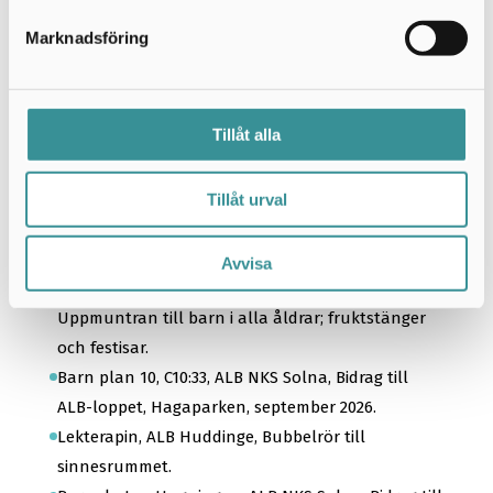
Jönköping, april 2026.
Marknadsföring
Neuropediatriken P10, ALB NKS Solna,
Clownmedicin, clownbesök, sommaren v 27-31 (2,5
pass) och HT 2026 (20 pass).
Tillåt alla
Barnaakutmottagningen, ALB NKS
SolnClownmedicin, clownbesök, sommaren v 27-31
(2,5 pass) och HT 2026 (20 pass).
Tillåt urval
Barnmottagning Dagvården F7:83, ALB NKS Solna,
Akvarieleasing 1/4 2026-1/4 2027.
Avvisa
Brännskademottagningen, QB83, ALB Solna,
Uppmuntran till barn i alla åldrar; fruktstänger
och festisar.
Barn plan 10, C10:33, ALB NKS Solna, Bidrag till
ALB-loppet, Hagaparken, september 2026.
Lekterapin, ALB Huddinge, Bubbelrör till
sinnesrummet.